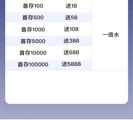
产品中心
激光切管
激光切割
钣金件
井盖
金属屏风
机箱机柜
生产环境
新闻中心
公司新闻
行业资讯
技术资讯
联系我们
联系我们
在线留言